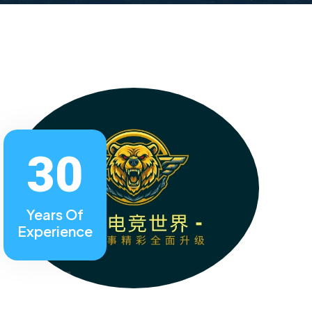
30
Years Of
Experience